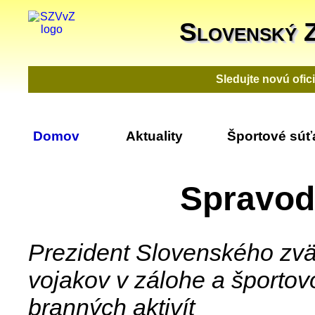
Slovenský 
Sledujte novú ofi
Domov
Aktuality
Športové súť
Spravod
Prezident Slovenského zv
vojakov v zálohe a športov
branných aktivít