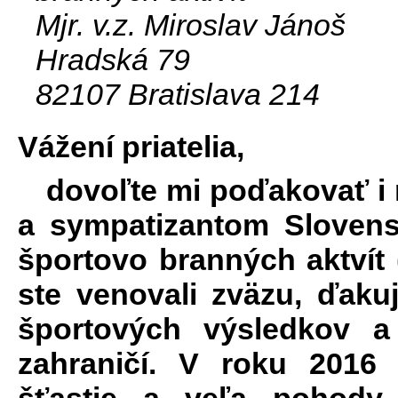
Mjr. v.z. Miroslav Jánoš
Hradská 79
82107 Bratislava 214
Vážení priatelia,
dovoľte mi poďakovať i
a sympatizantom Slovens
športovo branných aktvít 
ste venovali zväzu, ďak
športových výsledkov 
zahraničí. V roku 2016
šťastie a veľa pohody