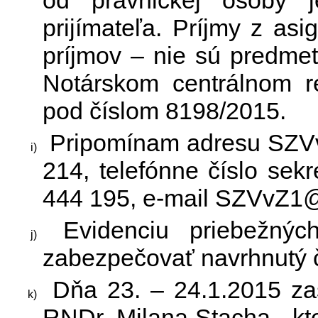
prijímateľa. Príjmy z as
príjmov – nie sú predme
Notárskom centrálnom re
pod číslom 8198/2015.
Pripomínam adresu SZVvZ
214, telefónne číslo sek
444 195, e-mail SZVvZ1@
Evidenciu priebežnýc
zabezpečovať navrhnutý č
Dňa 23. – 24.1.2015 z
RNDr. Milana Stacha , kt