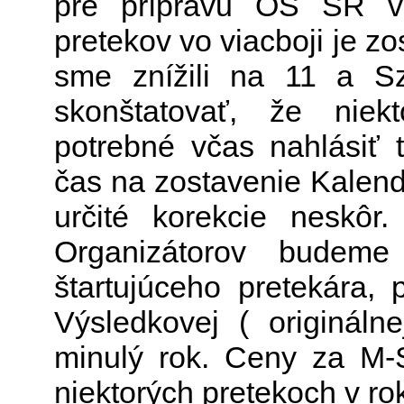
pre prípravu OS SR v
pretekov vo viacboji je zo
sme znížili na 11 a S
skonštatovať, že niek
potrebné včas nahlásiť 
čas na zostavenie Kalend
určité korekcie neskôr. 
Organizátorov budem
štartujúceho pretekára
Výsledkovej ( originálne
minulý rok. Ceny za M-
niektorých pretekoch v ro