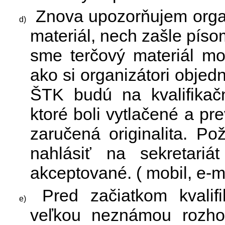
Znova upozorňujem organ
materiál, nech zašle píso
sme terčový materiál mo
ako si organizátori objed
ŠTK budú na kvalifikačn
ktoré boli vytlačené a pr
zaručená originalita. Po
nahlásiť na sekretari
akceptované. ( mobil, e-ma
Pred začiatkom kvalifi
veľkou neznámou rozhod