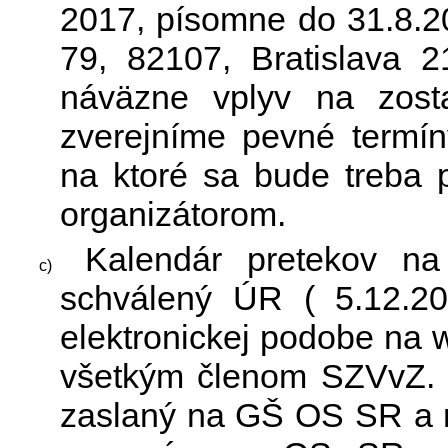
2017, písomne do 31.8.2
79, 82107, Bratislava 
náväzne vplyv na zost
zverejníme pevné termíny
na ktoré sa bude treba 
organizátorom.
Kalendár pretekov na
schválený ÚR ( 5.12.2
elektronickej podobe na 
všetkým členom SZVvZ. K
zaslaný na GŠ OS SR a m