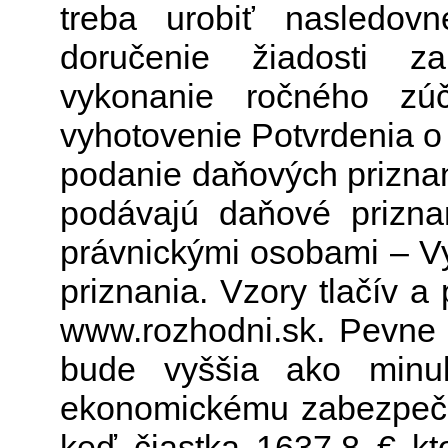
treba urobiť nasledov
doručenie žiadosti z
vykonanie ročného zú
vyhotovenie Potvrdenia o
podanie daňových priznaní
podávajú daňové prizna
právnickými osobami – V
priznania. Vzory tlačív a
www.rozhodni.sk. Pevne v
bude vyššia ako minul
ekonomickému zabezpečen
keď čiastka 1637,8 € kto