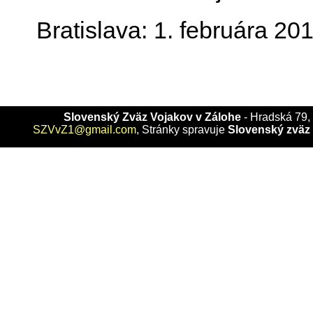
Bratislava: 1. februára 20
Slovenský Zväz Vojakov v Zálohe
- Hradská 79, 
SZVvZ1@gmail.com
, Stránky spravuje
Slovenský zväz 