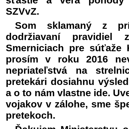
SZVvZ.
Som sklamaný z prís
dodržiavaní pravidiel 
Smerniciach pre súťaže
prosím v roku 2016 nev
nepriateľstvá na streln
pretekári dosiahnu výsle
a o to nám vlastne ide. U
vojakov v zálohe, sme špe
pretekoch.