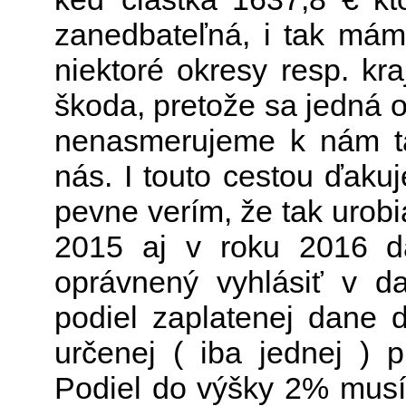
zanedbateľná, i tak má
niektoré okresy resp. kra
škoda, pretože sa jedná 
nenasmerujeme k nám ta
nás. I touto cestou ďak
pevne verím, že tak urob
2015 aj v roku 2016 d
oprávnený vyhlásiť v d
podiel zaplatenej dane
určenej ( iba jednej ) 
Podiel do výšky 2% musí