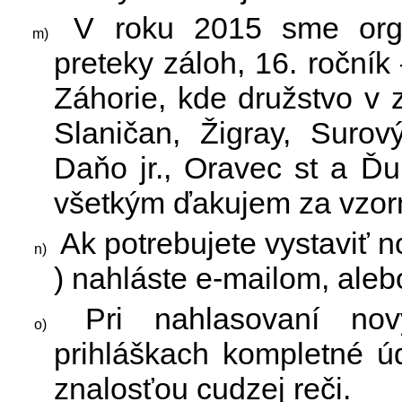
V roku 2015 sme organ
preteky záloh, 16. roční
Záhorie, kde družstvo v 
Slaničan, Žigray, Surov
Daňo jr., Oravec st a Ďu
všetkým ďakujem za vzor
Ak potrebujete vystaviť 
) nahláste e-mailom, aleb
Pri nahlasovaní nov
prihláškach kompletné ú
znalosťou cudzej reči.