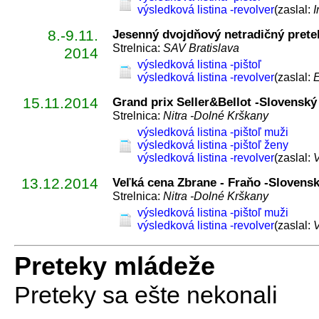
výsledková listina -revolver
(zaslal:
I
8.-9.11.
Jesenný dvojdňový netradičný prete
Strelnica:
SAV Bratislava
2014
výsledková listina -pištoľ
výsledková listina -revolver
(zaslal:
E
15.11.2014
Grand prix Seller&Bellot -Slovenský 
Strelnica:
Nitra -Dolné Krškany
výsledková listina -pištoľ muži
výsledková listina -pištoľ ženy
výsledková listina -revolver
(zaslal:
V
13.12.2014
Veľká cena Zbrane - Fraňo -Slovensk
Strelnica:
Nitra -Dolné Krškany
výsledková listina -pištoľ muži
výsledková listina -revolver
(zaslal:
V
Preteky mládeže
Preteky sa ešte nekonali