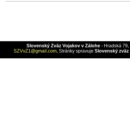
Slovenský Zväz Vojakov v Zálohe
- Hradská 79, 
SZVvZ1@gmail.com
, Stránky spravuje
Slovenský zväz 