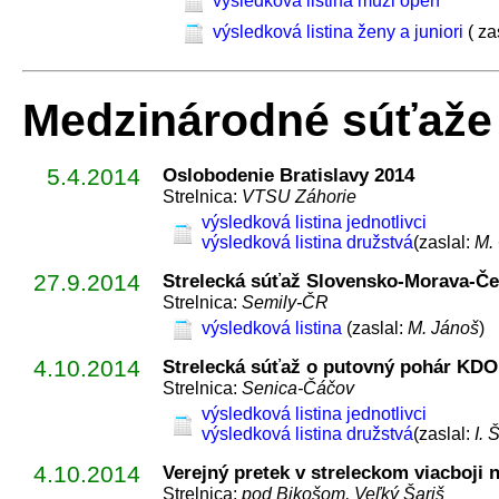
výsledková listina muži open
výsledková listina ženy a juniori
( za
Medzinárodné súťaže
5.4.2014
Oslobodenie Bratislavy 2014
Strelnica:
VTSU Záhorie
výsledková listina jednotlivci
výsledková listina družstvá
(zaslal:
M.
27.9.2014
Strelecká súťaž Slovensko-Morava-Č
Strelnica:
Semily-ČR
výsledková listina
(zaslal:
M. Jánoš
)
4.10.2014
Strelecká súťaž o putovný pohár KDO
Strelnica:
Senica-Čáčov
výsledková listina jednotlivci
výsledková listina družstvá
(zaslal:
I. 
4.10.2014
Verejný pretek v streleckom viacboji 
Strelnica:
pod Bikošom, Veľký Šariš