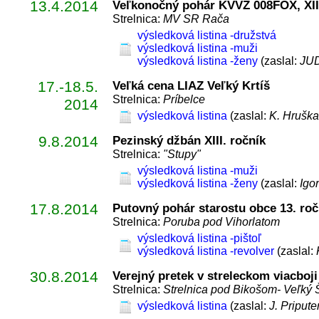
13.4.2014
Veľkonočný pohár KVVZ 008FOX, XIII
Strelnica:
MV SR Rača
výsledková listina -družstvá
výsledková listina -muži
výsledková listina -ženy
(zaslal:
JUD
17.-18.5.
Veľká cena LIAZ Veľký Krtíš
Strelnica:
Príbelce
2014
výsledková listina
(zaslal:
K. Hruška
9.8.2014
Pezinský džbán XIII. ročník
Strelnica:
"Stupy"
výsledková listina -muži
výsledková listina -ženy
(zaslal:
Igo
17.8.2014
Putovný pohár starostu obce 13. roč
Strelnica:
Poruba pod Vihorlatom
výsledková listina -pištoľ
výsledková listina -revolver
(zaslal:
30.8.2014
Verejný pretek v streleckom viacboj
Strelnica:
Strelnica pod Bikošom- Veľký 
výsledková listina
(zaslal:
J. Pripute