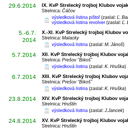
29.6.2014
IX. KvP Strelecký trojboj Klubov voja
Strelnica:
Čáčov
výsledková listina pištoľ
(zaslal:
Ľ. Ba
výsledková listina revolver
(zaslal:
Ľ. 
5.-6.7.
X.-XI. KvP Strelecký trojboj Klubov v
Strelnica:
Malacky
2014
výsledková listina
(zaslal:
M. Jánoš
)
5.7.2014
XII. KvP Strelecký trojboj Klubov voj
Strelnica:
Prešov "Bikoš"
výsledková listina
(zaslal:
K. Hruška
)
6.7.2014
XIII. KvP Strelecký trojboj Klubov voj
Strelnica:
Prešov "Bikoš"
výsledková listina
(zaslal:
K. Hruška
)
23.8.2014
XIV. KvP Strelecký trojboj Klubov voj
Strelnica:
Hruštín
výsledková listina
(zaslal:
J.Jancek
)
24.8.2014
XV. KvP Strelecký trojboj Klubov voja
Strelnica:
Hruštín