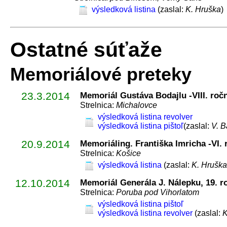
výsledková listina
(zaslal:
K. Hruška
)
Ostatné súťaže
Memoriálové preteky
23.3.2014
Memoriál Gustáva Bodajlu -VIII. roč
Strelnica:
Michalovce
výsledková listina revolver
výsledková listina pištoľ
(zaslal:
V. B
20.9.2014
Memoriáling. Františka Imricha -VI. 
Strelnica:
Košice
výsledková listina
(zaslal:
K. Hruška
12.10.2014
Memoriál Generála J. Nálepku, 19. r
Strelnica:
Poruba pod Vihorlatom
výsledková listina pištoľ
výsledková listina revolver
(zaslal:
K