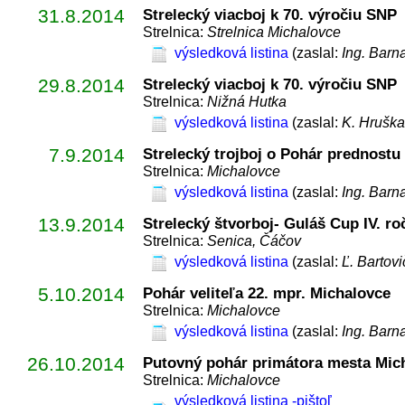
31.8.2014
Strelecký viacboj k 70. výročiu SNP
Strelnica:
Strelnica Michalovce
výsledková listina
(zaslal:
Ing. Barn
29.8.2014
Strelecký viacboj k 70. výročiu SNP
Strelnica:
Nižná Hutka
výsledková listina
(zaslal:
K. Hruška
7.9.2014
Strelecký trojboj o Pohár prednost
Strelnica:
Michalovce
výsledková listina
(zaslal:
Ing. Barn
13.9.2014
Strelecký štvorboj- Guláš Cup IV. ro
Strelnica:
Senica, Čáčov
výsledková listina
(zaslal:
Ľ. Bartovi
5.10.2014
Pohár veliteľa 22. mpr. Michalovce
Strelnica:
Michalovce
výsledková listina
(zaslal:
Ing. Barn
26.10.2014
Putovný pohár primátora mesta Mich
Strelnica:
Michalovce
výsledková listina -pištoľ