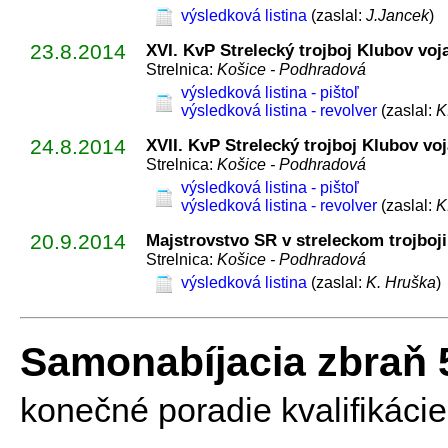
výsledková listina
(zaslal:
J.Jancek
)
23.8.2014
XVI. KvP Strelecký trojboj Klubov voj
Strelnica:
Košice - Podhradová
výsledková listina - pištoľ
výsledková listina - revolver
(zaslal:
K
24.8.2014
XVII. KvP Strelecký trojboj Klubov vo
Strelnica:
Košice - Podhradová
výsledková listina - pištoľ
výsledková listina - revolver
(zaslal:
K
20.9.2014
Majstrovstvo SR v streleckom trojboj
Strelnica:
Košice - Podhradová
výsledková listina
(zaslal:
K. Hruška
)
Samonabíjacia zbraň 
konečné poradie kvalifikácie