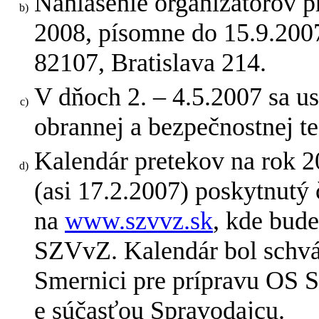
Nahlásenie organizátorov p
2008, písomne do 15.9.2007
82107, Bratislava 214.
V dňoch 2. – 4.5.2007 sa u
obrannej a bezpečnostnej 
Kalendár pretekov na rok 
(asi 17.2.2007) poskytnutý
na
www.szvvz.sk
, kde bud
SZVvZ. Kalendár bol schvá
Smernici pre prípravu OS 
e súčasťou Spravodajcu.