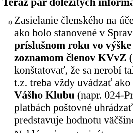
Teraz pár dôležitých informá
Zasielanie členského na úč
ako bolo stanovené v Sprav
príslušnom roku vo výške 
zoznamom členov KVvZ
(
konštatovať, že sa nerobí 
t.z. treba vždy uvádzať ak
Vášho Klubu
(napr. 024-Pr
platbách poštovné uhrádzať
predstavuje hodnotu väčšin