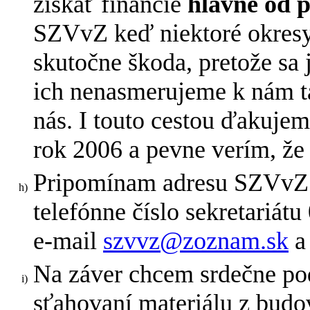
získať financie
hlavne od 
SZVvZ keď niektoré okresy r
skutočne škoda, pretože sa 
ich nenasmerujeme k nám ta
nás. I touto cestou ďakuje
rok 2006 a pevne verím, že 
Pripomínam adresu SZVvZ –
telefónne číslo sekretariát
e-mail
szvvz@zoznam.sk
Na záver chcem srdečne po
sťahovaní materiálu z bud