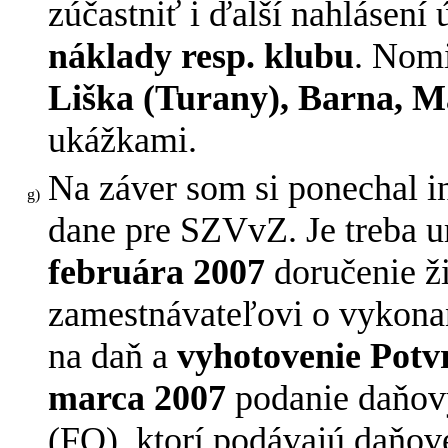
zúčastniť i ďalší nahlásení 
náklady resp. klubu
. Nom
Liška (Turany), Barna, M
ukážkami.
Na záver som si ponechal 
dane pre SZVvZ. Je treba u
februára 2007
doručenie ž
zamestnávateľovi o vykona
na daň a
vyhotovenie Potv
marca 2007
podanie daňový
(FO), ktorí podávajú daňov