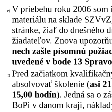
V priebehu roku 2006 som 
materiálu na sklade SZVvZ,
stránke, žiaľ do dnešného d
žiadateľov. Znova upozorň
nech zašle písomnú požiad
uvedené v bode 13 Spravo
Pred začiatkom kvalifikačn
absolvovať školenie (
asi 2
15,00 hodín
). Jedná sa o z
BoPi v danom kraji, nákla