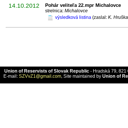
14.10.2012
Pohár veliteľa 22.mpr Michalovce
strelnica:
Michalovce
výsledková listina
(zaslal:
K. Hruška
Union of Reservists of Slovak Republic
- Hradská 79, 821 
E-mail:
SZVvZ1@gmail.com
, Site maintained by
Union of Re