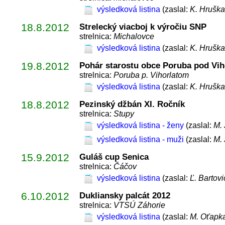
výsledková listina
(zaslal:
K. Hruška
18.8.2012
Strelecký viacboj k výročiu SNP
strelnica:
Michalovce
výsledková listina
(zaslal:
K. Hruška
19.8.2012
Pohár starostu obce Poruba pod Viho
strelnica:
Poruba p. Vihorlatom
výsledková listina
(zaslal:
K. Hruška
18.8.2012
Pezinský džbán XI. Ročník
strelnica:
Stupy
výsledková listina - ženy
(zaslal:
M.
výsledková listina - muži
(zaslal:
M.
15.9.2012
Guláš cup Senica
strelnica:
Čáčov
výsledková listina
(zaslal:
Ľ. Bartovi
6.10.2012
Dukliansky palcát 2012
strelnica:
VTSÚ Záhorie
výsledková listina
(zaslal:
M. Oťapk