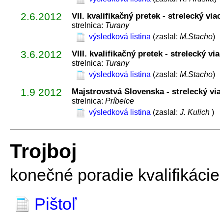
2.6.2012
VII. kvalifikačný pretek - strelecký vi
strelnica:
Turany
výsledková listina
(zaslal:
M.Stacho
)
3.6.2012
VIII. kvalifikačný pretek - strelecký v
strelnica:
Turany
výsledková listina
(zaslal:
M.Stacho
)
1.9 2012
Majstrovstvá Slovenska - strelecký v
strelnica:
Príbelce
výsledková listina
(zaslal:
J. Kulich
)
Trojboj
konečné poradie kvalifikácie
Pištoľ