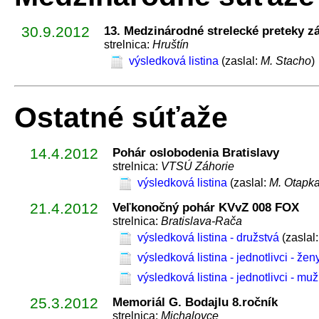
30.9.2012
13. Medzinárodné strelecké preteky z
strelnica:
Hruštín
výsledková listina
(zaslal:
M. Stacho
)
Ostatné súťaže
14.4.2012
Pohár oslobodenia Bratislavy
strelnica:
VTSÚ Záhorie
výsledková listina
(zaslal:
M. Otapk
21.4.2012
Veľkonočný pohár KVvZ 008 FOX
strelnica:
Bratislava-Rača
výsledková listina - družstvá
(zaslal
výsledková listina - jednotlivci - žen
výsledková listina - jednotlivci - muž
25.3.2012
Memoriál G. Bodajlu 8.ročník
strelnica:
Michalovce