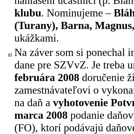
nahlásení účastníci (p. Blá
klubu
. Nominujeme –
Bláh
(Turany), Barna, Magnus,
ukážkami.
Na záver som si ponechal 
dane pre SZVvZ. Je treba u
februára 2008
doručenie ž
zamestnávateľovi o vykona
na daň a
vyhotovenie Potv
marca 2008
podanie daňový
(FO), ktorí podávajú daňov