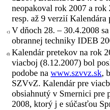
neopakoval rok 2007 a rok 
resp. až 9 verzií Kalendára 
V dňoch 28. – 30.4.2008 sa
obrannej techniky IDEB 200
Kalendár pretekov na rok 
viacboj (8.12.2007) bol po
podobe na
www.szvvz.sk
, 
SZVvZ. Kalendár pre viacb
obsiahnutý v Smernici pre
2008, ktorý j e súčasťou Sp