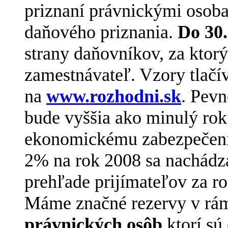
priznaní právnickými osoba
daňového priznania.
Do 30.
strany daňovníkov, za kto
zamestnávateľ. Vzory tlačív
na
www.rozhodni.sk
. Pevn
bude vyššia ako minulý rok
ekonomickému zabezpečeniu
2% na rok 2008 sa nachádz
prehľade prijímateľov za r
Máme značné rezervy v rám
právnických osôb
ktorí sú