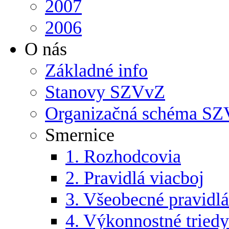
2007
2006
O nás
Základné info
Stanovy SZVvZ
Organizačná schéma S
Smernice
1. Rozhodcovia
2. Pravidlá viacboj
3. Všeobecné pravidlá
4. Výkonnostné triedy