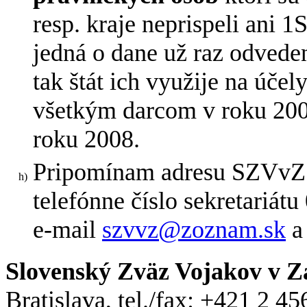
resp. kraje neprispeli ani 1
jedná o dane už raz odvede
tak štát ich využije na úče
všetkým darcom v roku 2007
roku 2008.
Pripomínam adresu SZVvZ –
telefónne číslo sekretariát
e-mail
szvvz@zoznam.sk
Slovenský Zväz Vojakov v Z
Bratislava, tel./fax: +421 2 